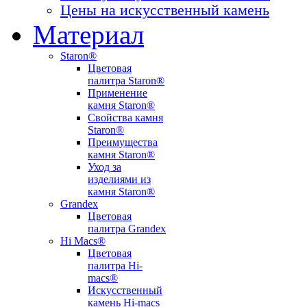
Цены на искусственный камень
Материал
Staron®
Цветовая
палитра Staron®
Применение
камня Staron®
Свойства камня
Staron®
Преимущества
камня Staron®
Уход за
изделиями из
камня Staron®
Grandex
Цветовая
палитра Grandex
Hi Macs®
Цветовая
палитра Hi-
macs®
Искусственный
камень Hi-macs