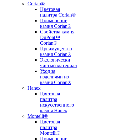
Corian®
Цветовая
палитра Corian®
Применение
камня Corian®
Свойства камня
DuPont™
Corian®
Преимущества
камня Corian®
Экологически
чистый материал
Уход за
изделиями из
камня Corian®
Hanex
Цветовая
палитра
искусственного
камня Hanex
Montelli®
Цветовая
палитра
Montelli®
Применение