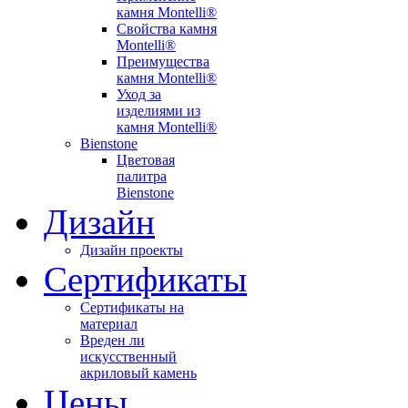
камня Montelli®
Свойства камня
Montelli®
Преимущества
камня Montelli®
Уход за
изделиями из
камня Montelli®
Bienstone
Цветовая
палитра
Bienstone
Дизайн
Дизайн проекты
Сертификаты
Сертификаты на
материал
Вреден ли
искусственный
акриловый камень
Цены