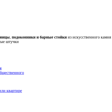
шницы
,
подоконники и барные стойки
из искусственного камня 
дные штучки
я
общественного
или квартире