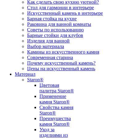
Как сделать свою кухню уютной?
Стол для гармонии в интерьере
Искусственный камень в интерьере
Барная стойка на кухне
Раковина для ванной комнаты
Советы по использованию
Барные стойки для клубов
Изделия для ванной
Выбор материала
Камины из искусственного камня
Современная старина
Почему искусственный камень?
Цены на искусственный камень
Материал
Staron®
Цветовая
палитра Staron®
Применение
камня Staron®
Свойства камня
Staron®
Преимущества
камня Staron®
Уход за
изделиями из