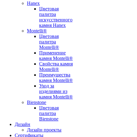
Hanex
Цветовая
палитра
искусственного
камня Hanex
Montelli®
Цветовая
палитра
Montelli®
Применение
камня Montelli®
Свойства камня
Montelli®
Преимущества
камня Montelli®
Уход за
изделиями из
камня Montelli®
Bienstone
Цветовая
палитра
Bienstone
Дизайн
Дизайн проекты
Сертификаты