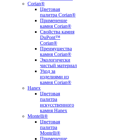
Corian®
Цветовая
палитра Corian®
Применение
камня Corian®
Свойства камня
DuPont™
Corian®
Преимущества
камня Corian®
Экологически
чистый материал
Уход за
изделиями из
камня Corian®
Hanex
Цветовая
палитра
искусственного
камня Hanex
Montelli®
Цветовая
палитра
Montelli®
Применение