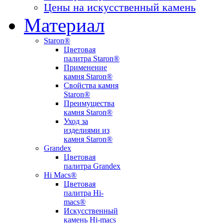
Цены на искусственный камень
Материал
Staron®
Цветовая
палитра Staron®
Применение
камня Staron®
Свойства камня
Staron®
Преимущества
камня Staron®
Уход за
изделиями из
камня Staron®
Grandex
Цветовая
палитра Grandex
Hi Macs®
Цветовая
палитра Hi-
macs®
Искусственный
камень Hi-macs