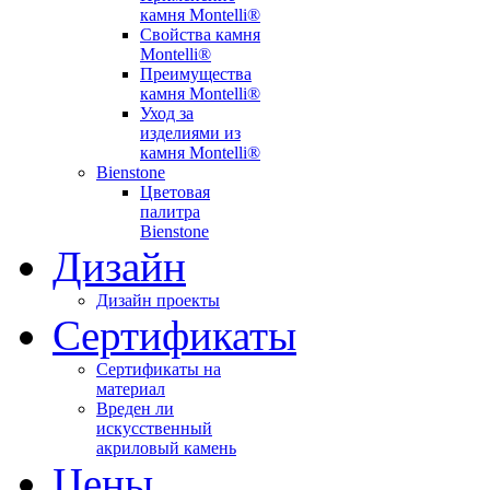
камня Montelli®
Свойства камня
Montelli®
Преимущества
камня Montelli®
Уход за
изделиями из
камня Montelli®
Bienstone
Цветовая
палитра
Bienstone
Дизайн
Дизайн проекты
Сертификаты
Сертификаты на
материал
Вреден ли
искусственный
акриловый камень
Цены