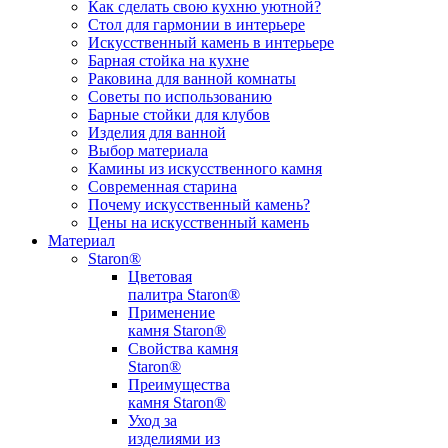
Как сделать свою кухню уютной?
Стол для гармонии в интерьере
Искусственный камень в интерьере
Барная стойка на кухне
Раковина для ванной комнаты
Советы по использованию
Барные стойки для клубов
Изделия для ванной
Выбор материала
Камины из искусственного камня
Современная старина
Почему искусственный камень?
Цены на искусственный камень
Материал
Staron®
Цветовая
палитра Staron®
Применение
камня Staron®
Свойства камня
Staron®
Преимущества
камня Staron®
Уход за
изделиями из