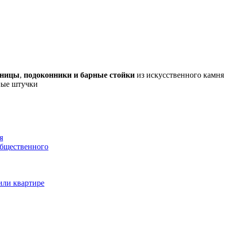
шницы
,
подоконники и барные стойки
из искусственного камня 
дные штучки
я
общественного
или квартире