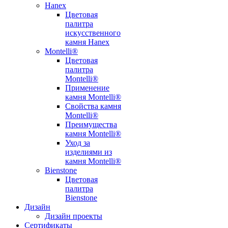
Hanex
Цветовая
палитра
искусственного
камня Hanex
Montelli®
Цветовая
палитра
Montelli®
Применение
камня Montelli®
Свойства камня
Montelli®
Преимущества
камня Montelli®
Уход за
изделиями из
камня Montelli®
Bienstone
Цветовая
палитра
Bienstone
Дизайн
Дизайн проекты
Сертификаты