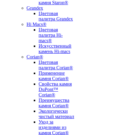
камня Staron®
Grandex
Цветовая
палитра Grandex
Hi Macs®
Цветовая
палитра Hi-
macs®
Искусственный
камень Hi-macs
Corian®
Цветовая
палитра Corian®
Применение
камня Corian®
Свойства камня
DuPont™
Corian®
Преимущества
камня Corian®
Экологически
чистый материал
Уход за
изделиями из
камня Corian®