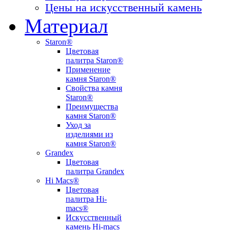
Цены на искусственный камень
Материал
Staron®
Цветовая
палитра Staron®
Применение
камня Staron®
Свойства камня
Staron®
Преимущества
камня Staron®
Уход за
изделиями из
камня Staron®
Grandex
Цветовая
палитра Grandex
Hi Macs®
Цветовая
палитра Hi-
macs®
Искусственный
камень Hi-macs