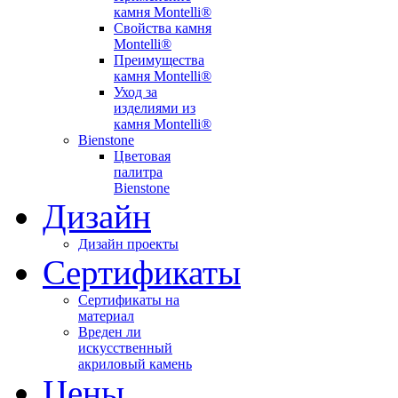
камня Montelli®
Свойства камня
Montelli®
Преимущества
камня Montelli®
Уход за
изделиями из
камня Montelli®
Bienstone
Цветовая
палитра
Bienstone
Дизайн
Дизайн проекты
Сертификаты
Сертификаты на
материал
Вреден ли
искусственный
акриловый камень
Цены