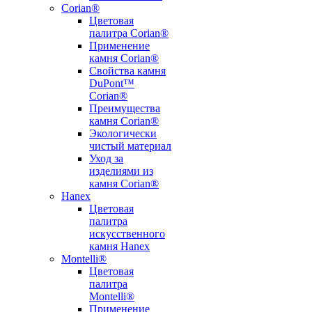
Corian®
Цветовая
палитра Corian®
Применение
камня Corian®
Свойства камня
DuPont™
Corian®
Преимущества
камня Corian®
Экологически
чистый материал
Уход за
изделиями из
камня Corian®
Hanex
Цветовая
палитра
искусственного
камня Hanex
Montelli®
Цветовая
палитра
Montelli®
Применение